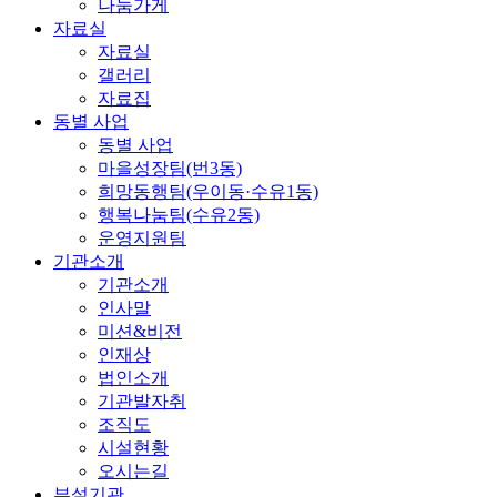
나눔가게
자료실
자료실
갤러리
자료집
동별 사업
동별 사업
마을성장팀(번3동)
희망동행팀(우이동·수유1동)
행복나눔팀(수유2동)
운영지원팀
기관소개
기관소개
인사말
미션&비전
인재상
법인소개
기관발자취
조직도
시설현황
오시는길
부설기관