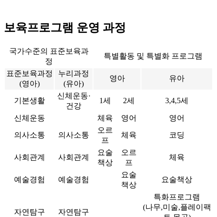
보육프로그램 운영 과정
국가수준의 표준보육과
특별활동 및 특별화 프로그램
정
표준보육과정
누리과정
영아
유아
(영아)
(유아)
신체운동·
기본생활
1세
2세
3,4,5세
건강
신체운동
체육
영어
영어
오르
의사소통
의사소통
체육
코딩
프
요술
오르
사회관계
사회관계
체육
책상
프
요술
예술경험
예술경험
요술책상
책상
특화프로그램
(나무,미술,플레이팩
자연탐구
자연탐구