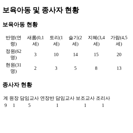
보육아동 및 종사자 현황
보육아동 현황
반명(연
새롬(0,1
토리(1
슬기(2
지혜(3,4
가람(4,5
령)
세)
세)
세)
세)
세)
정원(62
3
10
14
15
20
명)
현원(31
2
3
5
8
13
명)
종사자 현황
계
원장
담임교사
연장반 담임교사
보조교사
조리사
9
1
5
1
1
1