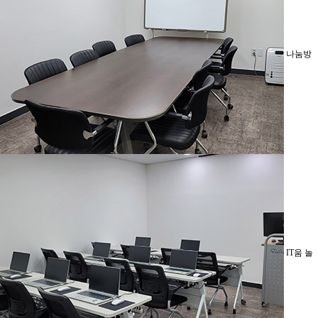
나눔방
IT움 놀