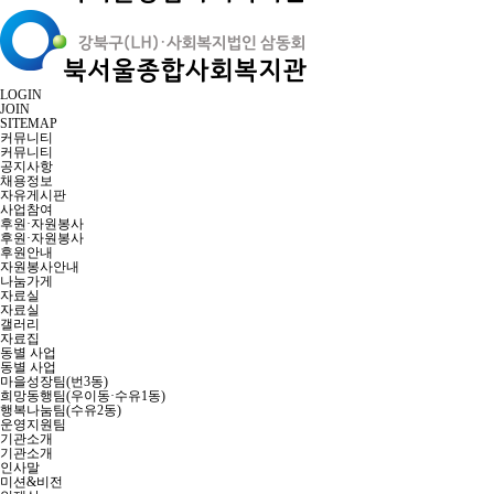
LOGIN
JOIN
SITEMAP
커뮤니티
커뮤니티
공지사항
채용정보
자유게시판
사업참여
후원·자원봉사
후원·자원봉사
후원안내
자원봉사안내
나눔가게
자료실
자료실
갤러리
자료집
동별 사업
동별 사업
마을성장팀(번3동)
희망동행팀(우이동·수유1동)
행복나눔팀(수유2동)
운영지원팀
기관소개
기관소개
인사말
미션&비전