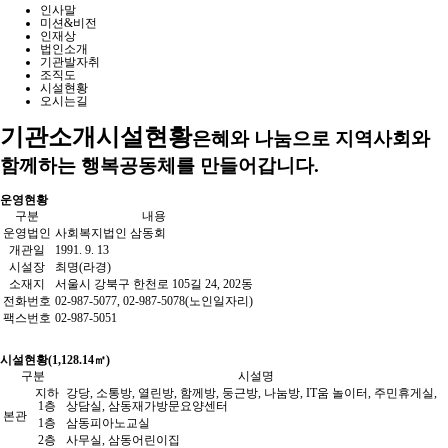
인사말
미션&비전
인재상
법인소개
기관발자취
조직도
시설현황
오시는길
기관소개
시설현황
은혜와 나눔으로 지역사회와
함께하는 행복공동체를 만들어갑니다.
운영현황
구분
내용
운영법인
사회복지법인 삼동회
개관일
1991. 9. 13
시설장
최명(라경)
소재지
서울시 강북구 한천로 105길 24, 202동
전화번호
02-987-5077, 02-987-5078(노인일자리)
팩스번호
02-987-5051
시설현황(1,128.14㎡)
구분
시설명
지하
강당, 소통방, 열린방, 함께방, 둥근방, 나눔방, IT움 놀이터, 주민휴게실,
1층
상담실, 삼동재가방문요양센터
본관
1층
삼동피아노교실
2층
사무실, 삼동어린이집