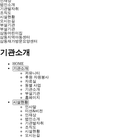
인재상
법인소개
기관발자취
조직도
시설현황
오시는길
부설기관
부설기관
삼동어린이집
삼동지역아동센터
삼동재가방문요양센터
기관소개
HOME
기관소개
커뮤니티
후원·자원봉사
자료실
동별 사업
기관소개
부설기관
홈페이지
시설현황
인사말
미션&비전
인재상
법인소개
기관발자취
조직도
시설현황
오시는길