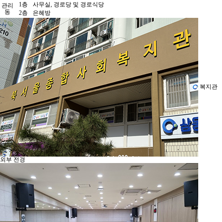
1층
사무실, 경로당 및 경로식당
관리
동
2층
은혜방
복지관
외부 전경