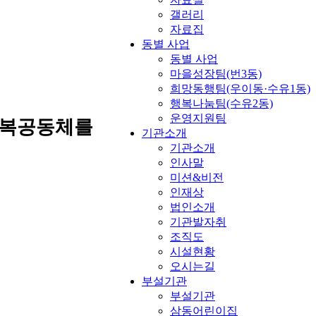
갤러리
자료집
동별 사업
동별 사업
마을성장팀(번3동)
희망동행팀(우이동·수유1동)
행복나눔팀(수유2동)
운영지원팀
행복공동체를
기관소개
기관소개
인사말
미션&비전
인재상
법인소개
기관발자취
조직도
시설현황
오시는길
부설기관
부설기관
삼동어린이집