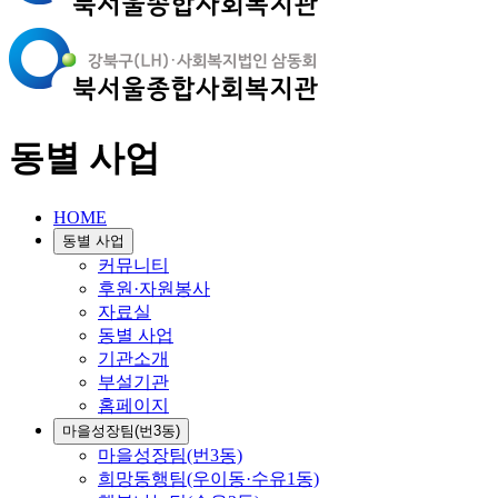
동별 사업
HOME
동별 사업
커뮤니티
후원·자원봉사
자료실
동별 사업
기관소개
부설기관
홈페이지
마을성장팀(번3동)
마을성장팀(번3동)
희망동행팀(우이동·수유1동)