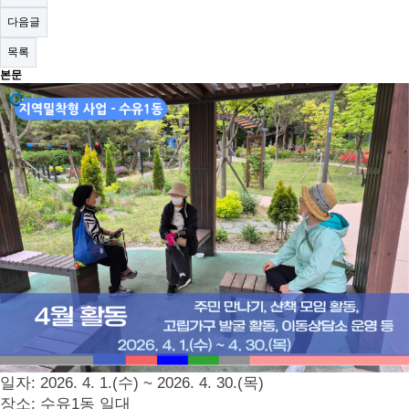
다음글
목록
본문
일자
: 2026. 4. 1.(
수
) ~ 2026. 4. 30.(
목
)
장소
:
수유
1
동 일대