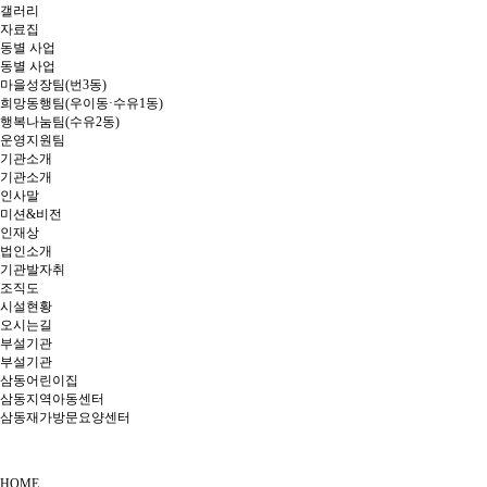
갤러리
자료집
동별 사업
동별 사업
마을성장팀(번3동)
희망동행팀(우이동·수유1동)
행복나눔팀(수유2동)
운영지원팀
기관소개
기관소개
인사말
미션&비전
인재상
법인소개
기관발자취
조직도
시설현황
오시는길
부설기관
부설기관
삼동어린이집
삼동지역아동센터
삼동재가방문요양센터
HOME