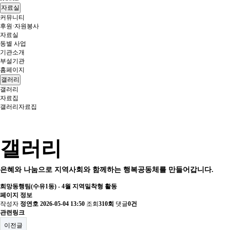
자료실
커뮤니티
후원·자원봉사
자료실
동별 사업
기관소개
부설기관
홈페이지
갤러리
갤러리
자료집
갤러리
자료집
갤러리
은혜와 나눔으로 지역사회와 함께하는 행복공동체를 만들어갑니다.
희망동행팀(수유1동) - 4월 지역밀착형 활동
페이지 정보
작성자
정연호
2026-05-04 13:50
조회
310회
댓글
0건
관련링크
이전글