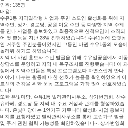
인원
: 135
명
내용
:
수유
1
동 지역밀착형 사업과 주민 소모임 활성화를 위해 지
역주민
,
상가
,
경로당
,
공원 이용 주민 등 다양한 지역 주체
를 만나 사업을 홍보하였고 최종적으로 산책모임이 조직되
어 첫 활동을 지난
28
일 진행하였습니다
!
수유
1
동에 오랫동
안 거주한 주민분들이었지만 그동안 바뀐 수유
1
동의 모습에
놀라워 하기도 하였습니다
!
지역 내 사업 홍보와 주민 발굴을 위해 수유일공원에서 이동
상담소를 운영하고 지역 내 욕구조사를 진행했습니다
!
이 과
정에서 지역주민들은 특정 프로그램보다 자연스럽게 만나
이야기 나누는 활동에 대한 선호가 높음을 확인하였으며
어
르신의 건강을 위한 운동 프로그램을 가장 많이 선호하였습
니다!
또한 은빛마당
,
수유
1
동 빌라관리사무소
,
상가번영회
,
산수
유카페
,
경로당 등 지역 내 주요 거점과 관계를 형성하였습
니다.
은빛마당에는
1
인가구 커뮤니티 활성화 사업 홍보지
비치를 요청하였고
빌라관리사무소를 통해 고립가구 발굴
및 주거 관련 협력 가능성을 확인하였습니다
~.
상가번영회