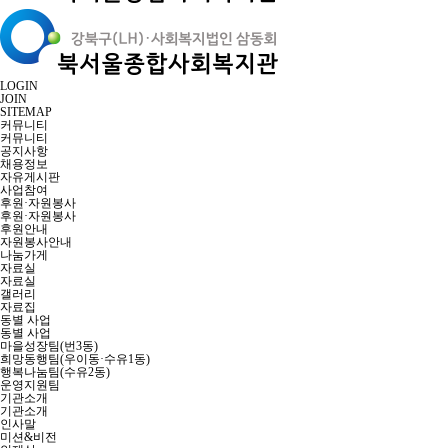
LOGIN
JOIN
SITEMAP
커뮤니티
커뮤니티
공지사항
채용정보
자유게시판
사업참여
후원·자원봉사
후원·자원봉사
후원안내
자원봉사안내
나눔가게
자료실
자료실
갤러리
자료집
동별 사업
동별 사업
마을성장팀(번3동)
희망동행팀(우이동·수유1동)
행복나눔팀(수유2동)
운영지원팀
기관소개
기관소개
인사말
미션&비전