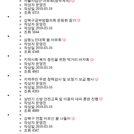
자활사업단 야유회(송추계곡)
작성자
운영진
작성일
2010-03-16
조회
4353
강북구공부방협의회 운동회 참가
작성자
운영진
작성일
2010-03-16
조회
5044
삼동노인대학 봄 야유회
작성자
운영진
작성일
2010-03-16
조회
4348
지역사회 복지 증진을 위한 먹거리 바자회
작성자
운영진
작성일
2010-03-16
조회
4661
지역주민 무료 청력검사 및 보청기 보급 행사
작성자
운영진
작성일
2010-03-16
조회
4393
상반기 소방 안전교육 및 이용자 대피 훈련 진행
작성자
운영진
작성일
2010-03-16
조회
4089
강북구 연합 어르신 봄 나들이
작성자
운영진
작성일
2010-03-16
조회
4587