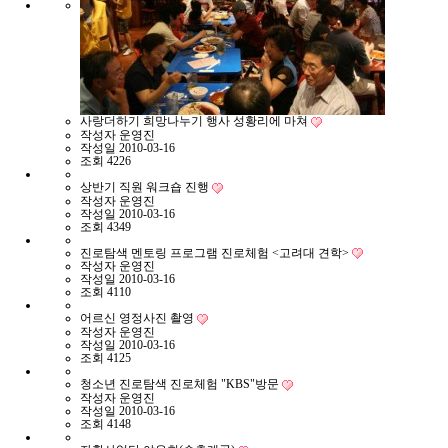
사랑더하기 희망나누기 행사 성황리에 마쳐
작성자
운영진
작성일
2010-03-16
조회
4226
상반기 직원 워크숍 진행
작성자
운영진
작성일
2010-03-16
조회
4349
진로탐색 멘토링 프로그램 진로체험 <고려대 견학>
작성자
운영진
작성일
2010-03-16
조회
4110
어르신 영정사진 촬영
작성자
운영진
작성일
2010-03-16
조회
4125
청소년 진로탐색 진로체험 "KBS"방문
작성자
운영진
작성일
2010-03-16
조회
4148