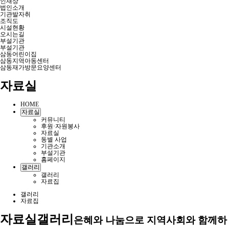
인재상
법인소개
기관발자취
조직도
시설현황
오시는길
부설기관
부설기관
삼동어린이집
삼동지역아동센터
삼동재가방문요양센터
자료실
HOME
자료실
커뮤니티
후원·자원봉사
자료실
동별 사업
기관소개
부설기관
홈페이지
갤러리
갤러리
자료집
갤러리
자료집
자료실
갤러리
은혜와 나눔으로 지역사회와 함께하