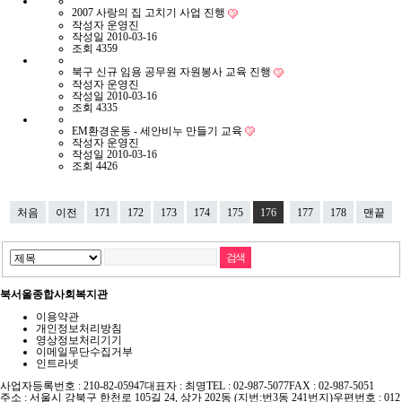
2007 사랑의 집 고치기 사업 진행
작성자
운영진
작성일
2010-03-16
조회
4359
북구 신규 임용 공무원 자원봉사 교육 진행
작성자
운영진
작성일
2010-03-16
조회
4335
EM환경운동 - 세안비누 만들기 교육
작성자
운영진
작성일
2010-03-16
조회
4426
처음
이전
171
172
173
174
175
176
177
178
맨끝
북서울종합사회복지관
이용약관
개인정보처리방침
영상정보처리기기
이메일무단수집거부
인트라넷
사업자등록번호 : 210-82-05947
대표자 : 최명
TEL : 02-987-5077
FAX : 02-987-5051
주소 : 서울시 강북구 한천로 105길 24, 상가 202동 (지번:번3동 241번지)
우편번호 : 012