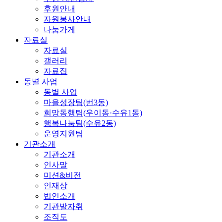
후원안내
자원봉사안내
나눔가게
자료실
자료실
갤러리
자료집
동별 사업
동별 사업
마을성장팀(번3동)
희망동행팀(우이동·수유1동)
행복나눔팀(수유2동)
운영지원팀
기관소개
기관소개
인사말
미션&비전
인재상
법인소개
기관발자취
조직도