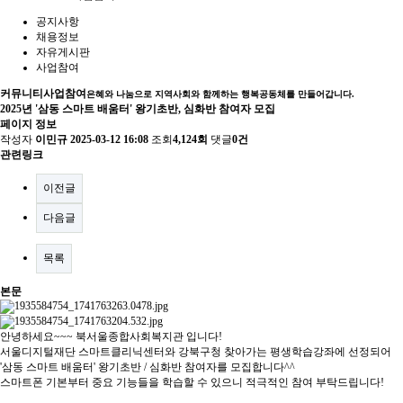
공지사항
채용정보
자유게시판
사업참여
커뮤니티
사업참여
은혜와 나눔으로 지역사회와 함께하는 행복공동체를 만들어갑니다.
2025년 '삼동 스마트 배움터' 왕기초반, 심화반 참여자 모집
페이지 정보
작성자
이민규
2025-03-12 16:08
조회
4,124회
댓글
0건
관련링크
이전글
다음글
목록
본문
안녕하세요~~~ 북서울종합사회복지관 입니다!
서울디지털재단 스마트클리닉센터와 강북구청 찾아가는 평생학습강좌에 선정되어
'삼동 스마트 배움터' 왕기초반 / 심화반 참여자를 모집합니다^^
스마트폰 기본부터 중요 기능들을 학습할 수 있으니 적극적인 참여 부탁드립니다!