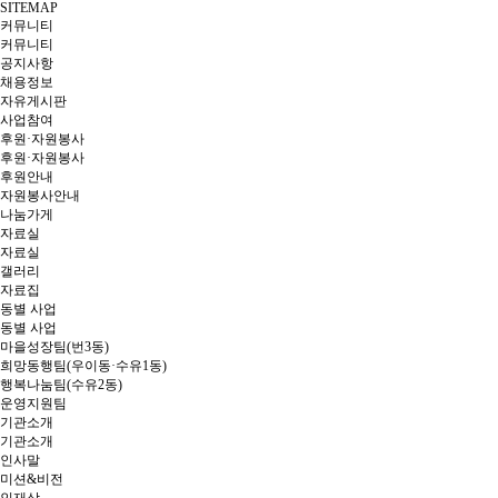
SITEMAP
커뮤니티
커뮤니티
공지사항
채용정보
자유게시판
사업참여
후원·자원봉사
후원·자원봉사
후원안내
자원봉사안내
나눔가게
자료실
자료실
갤러리
자료집
동별 사업
동별 사업
마을성장팀(번3동)
희망동행팀(우이동·수유1동)
행복나눔팀(수유2동)
운영지원팀
기관소개
기관소개
인사말
미션&비전