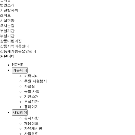
인재상
법인소개
기관발자취
조직도
시설현황
오시는길
부설기관
부설기관
삼동어린이집
삼동지역아동센터
삼동재가방문요양센터
커뮤니티
HOME
커뮤니티
커뮤니티
후원·자원봉사
자료실
동별 사업
기관소개
부설기관
홈페이지
사업참여
공지사항
채용정보
자유게시판
사업참여