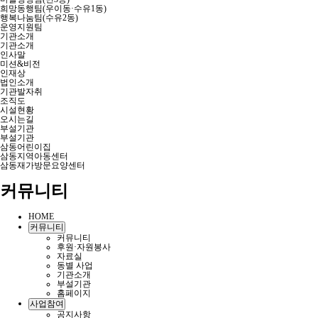
희망동행팀(우이동·수유1동)
행복나눔팀(수유2동)
운영지원팀
기관소개
기관소개
인사말
미션&비전
인재상
법인소개
기관발자취
조직도
시설현황
오시는길
부설기관
부설기관
삼동어린이집
삼동지역아동센터
삼동재가방문요양센터
커뮤니티
HOME
커뮤니티
커뮤니티
후원·자원봉사
자료실
동별 사업
기관소개
부설기관
홈페이지
사업참여
공지사항