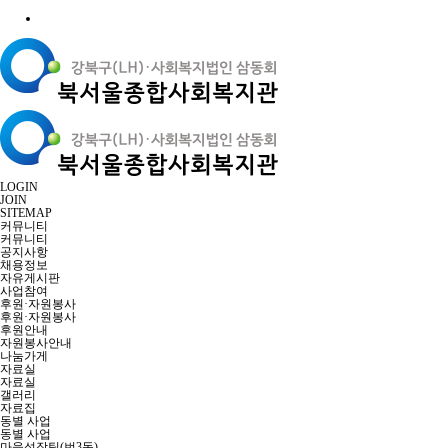
LOGIN
JOIN
SITEMAP
커뮤니티
커뮤니티
공지사항
채용정보
자유게시판
사업참여
후원·자원봉사
후원·자원봉사
후원안내
자원봉사안내
나눔가게
자료실
자료실
갤러리
자료집
동별 사업
동별 사업
마을성장팀(번3동)