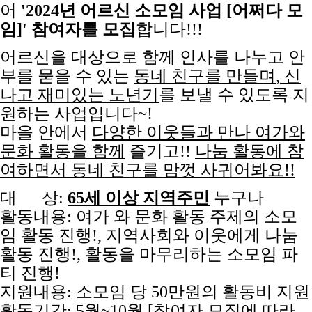
어
'2024년 어르신 소모임 사업 [어쩌다 모
임]' 참여자를 모집
합니다!!!
어르신을 대상으로 함께 인사를 나누고 안
부를 묻을 수 있는
동네 친구를 만들며
, 신
나고 재미있는 노년기
를 보낼 수 있도록 지
원하는 사업입니다~!
마을 안에서
다양한 이웃들과 만나 여가와
문화 활동을 함께
즐기고!!
나눔 활동에 참
여하면서 동네 친구를 맘껏 사귀어봐요!!
대 상:
65세 이상
지역주민
누구나
활동내용: 여가 와 문화 활동 주제의 소모
임 활동 진행!, 지역사회와 이웃에게 나눔
활동 진행!, 활동을 마무리하는 소모임 파
티 진행!
지원내용: 소모임 당 50만원의 활동비 지원
활동기간: 5월~10월 [참여자 모집에 따라