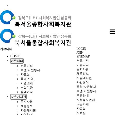
LOGIN
커뮤니티
JOIN
HOME
SITEMAP
커뮤니티
커뮤니티
커뮤니티
커뮤니티
공지사항
후원·자원봉사
채용정보
자료실
자유게시판
동별 사업
사업참여
기관소개
후원·자원봉사
부설기관
후원·자원봉사
홈페이지
후원안내
자유게시판
자원봉사안내
공지사항
나눔가게
채용정보
자료실
자유게시판
자료실
사업참여