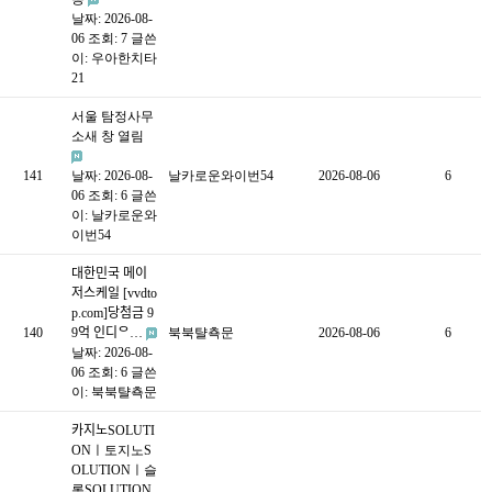
날짜: 2026-08-
06
조회: 7
글쓴
이:
우아한치타
21
서울 탐정사무
소새 창 열림
141
날짜: 2026-08-
날카로운와이번54
2026-08-06
6
06
조회: 6
글쓴
이:
날카로운와
이번54
대한민국 메이
저스케일 [vvdto
p.com]당첨금 9
140
9억 인디ᄋ…
북북턀쵹문
2026-08-06
6
날짜: 2026-08-
06
조회: 6
글쓴
이:
북북턀쵹문
카­지노SOLUTI
ONㅣ토지노S
OLUTIONㅣ슬
롯SOLUTION