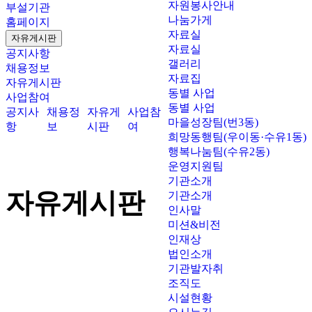
자원봉사안내
부설기관
나눔가게
홈페이지
자료실
자유게시판
자료실
공지사항
갤러리
채용정보
자료집
자유게시판
동별 사업
사업참여
동별 사업
공지사
채용정
자유게
사업참
마을성장팀(번3동)
항
보
시판
여
희망동행팀(우이동·수유1동)
행복나눔팀(수유2동)
운영지원팀
기관소개
자유게시판
기관소개
인사말
미션&비전
인재상
법인소개
기관발자취
조직도
시설현황