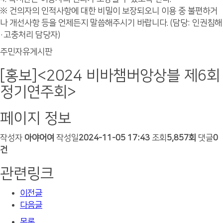
※ 건의자의 인적사항에 대한 비밀이 보장되오니 이용 중 불편하거
나 개선사항 등을 언제든지 말씀해주시기 바랍니다. (담당: 인권침해
·고충처리 담당자)
주민자유게시판
[홍보]<2024 비바챔버앙상블 제6회
정기연주회>
페이지 정보
작성자
아야어여
작성일
2024-11-05 17:43
조회
5,857회
댓글
0
건
관련링크
이전글
다음글
목록