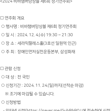
<2024 비바챔버앙상블 제6회 정기연주회>
□ 연주회 개요
○ 행사명 : 비바챔버앙상블 제6회 정기연주회
○ 일 시 : 2024. 12. 4.(수) 19:30 ~ 21:30
○ 장 소 : 세라믹팔레스홀(3호선 일원역 인근)
○ 주 최 : 장애인먼저실천운동본부, 삼성화재
□ 관람 신청
○ 대 상 : 전 국민
○ 신청기간 : 2024. 11. 24.(일)까지(선착순 마감)
※ 조기에 마감될 수 있습니다.
○ 신청방법
- 인터넷 신청(https://naver.me/GubBhROJ 에 접속하여 신청