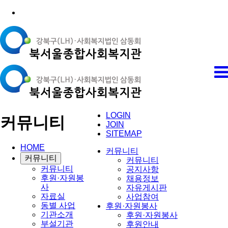
LOGIN
커뮤니티
JOIN
SITEMAP
HOME
커뮤니티
커뮤니티
커뮤니티
커뮤니티
공지사항
후원·자원봉
채용정보
사
자유게시판
자료실
사업참여
동별 사업
후원·자원봉사
기관소개
후원·자원봉사
부설기관
후원안내