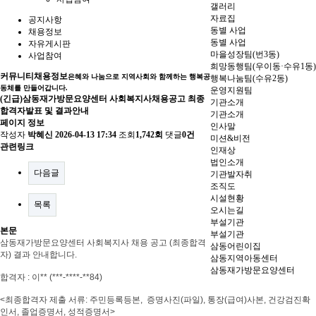
갤러리
자료집
공지사항
동별 사업
채용정보
동별 사업
자유게시판
마을성장팀(번3동)
사업참여
희망동행팀(우이동·수유1동)
커뮤니티
채용정보
은혜와 나눔으로 지역사회와 함께하는 행복공
행복나눔팀(수유2동)
동체를 만들어갑니다.
운영지원팀
(긴급)삼동재가방문요양센터 사회복지사채용공고 최종
기관소개
합격자발표 및 결과안내
기관소개
페이지 정보
인사말
작성자
박혜신
2026-04-13 17:34
조회
1,742회
댓글
0건
미션&비전
관련링크
인재상
법인소개
다음글
기관발자취
조직도
시설현황
목록
오시는길
부설기관
본문
부설기관
삼동재가방문요양센터 사회복지사 채용 공고 (최종합격
삼동어린이집
자) 결과 안내합니다
.
삼동지역아동센터
삼동재가방문요양센터
합격자
: 이
** (***-****-**84
)
<
최종합격자 제출 서류
:
주민등록등본
,
증명사진
(
파일
),
통장
(
급여
)
사본
,
건강검진확
인서
, 졸업증명서,
성적증명서
>