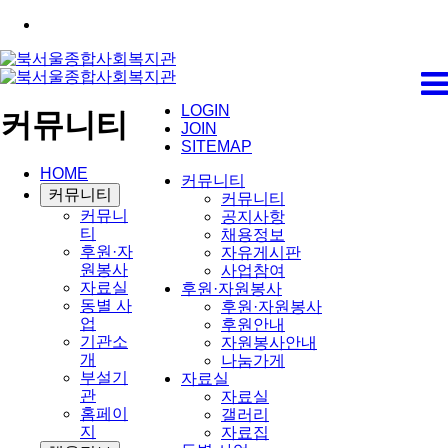
LOGIN
커뮤니티
JOIN
SITEMAP
HOME
커뮤니티
커뮤니티
커뮤니티
커뮤니
공지사항
티
채용정보
후원·자
자유게시판
원봉사
사업참여
자료실
후원·자원봉사
동별 사
후원·자원봉사
업
후원안내
기관소
자원봉사안내
개
나눔가게
부설기
자료실
관
자료실
홈페이
갤러리
지
자료집