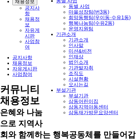
동별 사업
채용정보
동별 사업
공지사
마을성장팀(번3동)
항
희망동행팀(우이동·수유1동)
채용정
행복나눔팀(수유2동)
보
운영지원팀
자유게
기관소개
시판
기관소개
사업참
인사말
여
미션&비전
인재상
공지사항
법인소개
채용정보
기관발자취
자유게시판
조직도
사업참여
시설현황
오시는길
커뮤니티
부설기관
부설기관
채용정보
삼동어린이집
삼동지역아동센터
은혜와 나눔
삼동재가방문요양센터
으로 지역사
회와 함께하는 행복공동체를 만들어갑