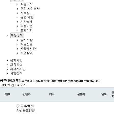
커뮤니티
후원·자원봉사
자료실
동별 사업
기관소개
부설기관
홈페이지
채용정보
공지사항
채용정보
자유게시판
사업참여
공지사항
채용정보
자유게시판
사업참여
커뮤니티
채용정보
은혜와 나눔으로 지역사회와 함께하는 행복공동체를 만들어갑니다.
Total 392건
1 페이지
조
번호
컨텐츠
제목
글쓴이
날짜
회
(긴급)삼동재
가방문요양센