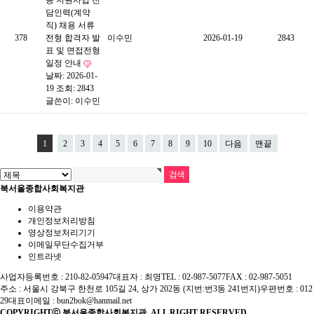
동 지원사업 전
담인력(계약
직) 채용 서류
378
전형 합격자 발
이수민
2026-01-19
2843
표 및 면접전형
일정 안내
날짜: 2026-01-
19
조회: 2843
글쓴이:
이수민
1
2
3
4
5
6
7
8
9
10
다음
맨끝
북서울종합사회복지관
이용약관
개인정보처리방침
영상정보처리기기
이메일무단수집거부
인트라넷
사업자등록번호 : 210-82-05947
대표자 : 최명
TEL : 02-987-5077
FAX : 02-987-5051
주소 : 서울시 강북구 한천로 105길 24, 상가 202동 (지번:번3동 241번지)
우편번호 : 012
29
대표이메일 :
bun2bok@hanmail.net
COPYRIGHTⓒ 북서울종합사회복지관. ALL RIGHT RESERVED.