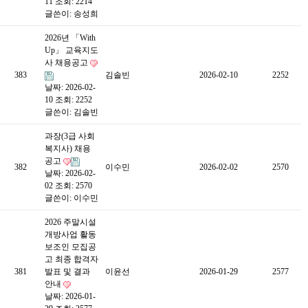
11
조회: 2214
글쓴이:
송성희
2026년 「With
Up」 교육지도
사 채용공고
383
김솔빈
2026-02-10
2252
날짜: 2026-02-
10
조회: 2252
글쓴이:
김솔빈
과장(3급 사회
복지사) 채용
공고
382
이수민
2026-02-02
2570
날짜: 2026-02-
02
조회: 2570
글쓴이:
이수민
2026 주말시설
개방사업 활동
보조인 모집공
고 최종 합격자
381
발표 및 결과
이윤선
2026-01-29
2577
안내
날짜: 2026-01-