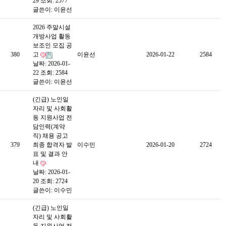
29
조회: 2577
글쓴이:
이윤선
2026 주말시설
개방사업 활동
보조인 모집 공
380
고
이윤선
2026-01-22
2584
날짜: 2026-01-
22
조회: 2584
글쓴이:
이윤선
(긴급) 노인일
자리 및 사회활
동 지원사업 전
담인력(계약
직) 채용 공고
379
최종 합격자 발
이수민
2026-01-20
2724
표 및 결과 안
내
날짜: 2026-01-
20
조회: 2724
글쓴이:
이수민
(긴급) 노인일
자리 및 사회활