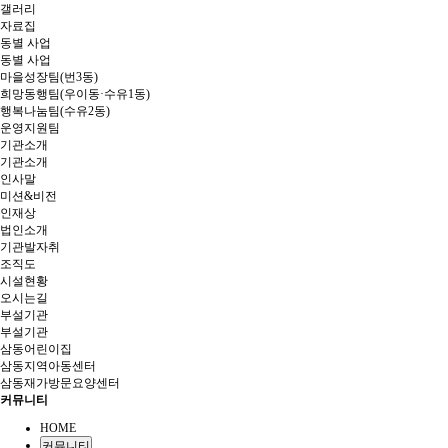
갤러리
자료집
동별 사업
동별 사업
마을성장팀(번3동)
희망동행팀(우이동·수유1동)
행복나눔팀(수유2동)
운영지원팀
기관소개
기관소개
인사말
미션&비전
인재상
법인소개
기관발자취
조직도
시설현황
오시는길
부설기관
부설기관
삼동어린이집
삼동지역아동센터
삼동재가방문요양센터
커뮤니티
HOME
커뮤니티