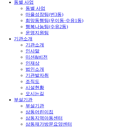
동별 사업
동별 사업
마을성장팀(번3동)
희망동행팀(우이동·수유1동)
행복나눔팀(수유2동)
운영지원팀
기관소개
기관소개
인사말
미션&비전
인재상
법인소개
기관발자취
조직도
시설현황
오시는길
부설기관
부설기관
삼동어린이집
삼동지역아동센터
삼동재가방문요양센터