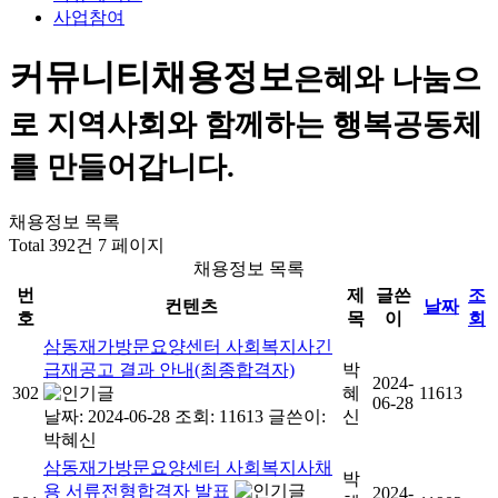
사업참여
커뮤니티
채용정보
은혜와 나눔으
로 지역사회와 함께하는 행복공동체
를 만들어갑니다.
채용정보 목록
Total 392건
7 페이지
채용정보 목록
번
제
글쓴
조
컨텐츠
날짜
호
목
이
회
삼동재가방문요양센터 사회복지사긴
급재공고 결과 안내(최종합격자)
박
2024-
302
혜
11613
06-28
날짜: 2024-06-28
조회: 11613
글쓴이:
신
박혜신
삼동재가방문요양센터 사회복지사채
박
용 서류전형합격자 발표
2024-