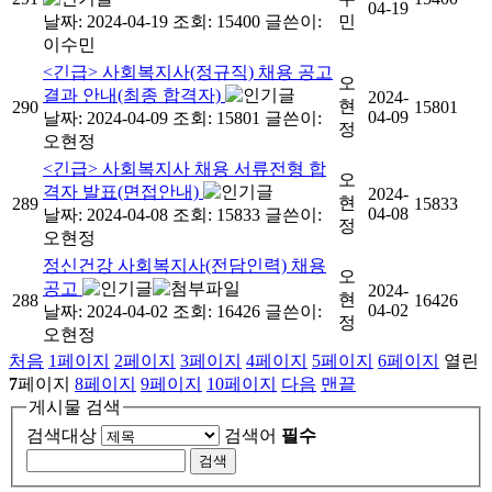
04-19
날짜: 2024-04-19
조회: 15400
글쓴이:
민
이수민
<긴급> 사회복지사(정규직) 채용 공고
오
결과 안내(최종 합격자)
2024-
현
290
15801
04-09
날짜: 2024-04-09
조회: 15801
글쓴이:
정
오현정
<긴급> 사회복지사 채용 서류전형 합
오
격자 발표(면접안내)
2024-
현
289
15833
04-08
날짜: 2024-04-08
조회: 15833
글쓴이:
정
오현정
정신건강 사회복지사(전담인력) 채용
오
공고
2024-
현
288
16426
04-02
날짜: 2024-04-02
조회: 16426
글쓴이:
정
오현정
처음
1
페이지
2
페이지
3
페이지
4
페이지
5
페이지
6
페이지
열린
7
페이지
8
페이지
9
페이지
10
페이지
다음
맨끝
게시물 검색
검색대상
검색어
필수