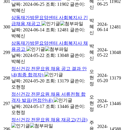
혜
301
11902
06-25
날짜: 2024-06-25
조회: 11902
글쓴이:
신
박혜신
삼동재가방문요양센터 사회복지사 긴
박
급채용 재공고
2024-
혜
300
12481
06-14
날짜: 2024-06-14
조회: 12481
글쓴이:
신
박혜신
삼동재가방문요양센터 사회복지사 채
박
용공고
2024-
혜
299
13048
05-22
날짜: 2024-05-22
조회: 13048
글쓴이:
신
박혜신
정신건강 전문요원 채용 공고 결과 안
오
내(최종 합격자)
2024-
현
298
13179
05-20
날짜: 2024-05-20
조회: 13179
글쓴이:
정
오현정
정신건강 전문요원 채용 서류전형 합
오
격자 발표(면접안내)
2024-
현
297
13446
05-17
날짜: 2024-05-17
조회: 13446
글쓴이:
정
오현정
정신건강 전문요원 채용 재공고(긴급)
주
2024-
윤
296
14588