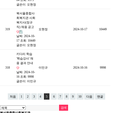
04
조회: 9575
글쓴이:
오현정
북서울종합사
회복지관 사회
복지사(정규
직) 채용 공고
319
오현정
2024-10-17
10449
날짜: 2024-10-
17
조회: 10449
글쓴이:
오현정
키다리 학습
'학습강사' 채
용 결과 안내
318
이민규
2024-10-16
9998
날짜: 2024-10-
16
조회: 9998
글쓴이:
이민규
처음
1
2
3
4
5
6
7
8
9
10
다음
맨끝
북서울종합사회복지관