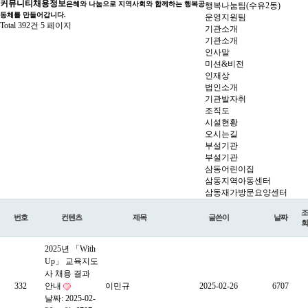
커뮤니티
채용정보
은혜와 나눔으로 지역사회와 함께하는 행복공
행복나눔팀(수유2동)
동체를 만들어갑니다.
운영지원팀
Total 392건
5 페이지
기관소개
기관소개
인사말
미션&비전
인재상
법인소개
기관발자취
조직도
시설현황
오시는길
부설기관
부설기관
삼동어린이집
삼동지역아동센터
삼동재가방문요양센터
조
번호
컨텐츠
제목
글쓴이
날짜
회
2025년 「With
Up」 교육지도
사 채용 결과
332
안내
이민규
2025-02-26
6707
날짜: 2025-02-