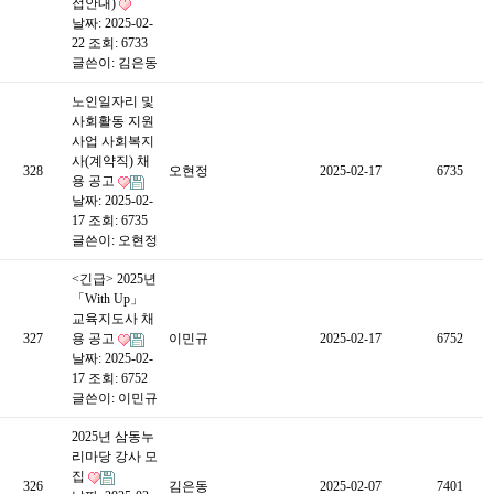
접안내)
날짜: 2025-02-
22
조회: 6733
글쓴이:
김은동
노인일자리 및
사회활동 지원
사업 사회복지
사(계약직) 채
328
오현정
2025-02-17
6735
용 공고
날짜: 2025-02-
17
조회: 6735
글쓴이:
오현정
<긴급> 2025년
「With Up」
교육지도사 채
327
용 공고
이민규
2025-02-17
6752
날짜: 2025-02-
17
조회: 6752
글쓴이:
이민규
2025년 삼동누
리마당 강사 모
집
326
김은동
2025-02-07
7401