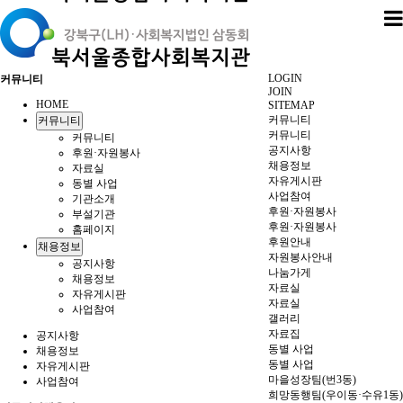
LOGIN
커뮤니티
JOIN
HOME
SITEMAP
커뮤니티
커뮤니티
커뮤니티
커뮤니티
공지사항
후원·자원봉사
채용정보
자료실
자유게시판
동별 사업
사업참여
기관소개
후원·자원봉사
부설기관
후원·자원봉사
홈페이지
후원안내
채용정보
자원봉사안내
공지사항
나눔가게
채용정보
자료실
자유게시판
자료실
사업참여
갤러리
자료집
공지사항
동별 사업
채용정보
동별 사업
자유게시판
마을성장팀(번3동)
사업참여
희망동행팀(우이동·수유1동)