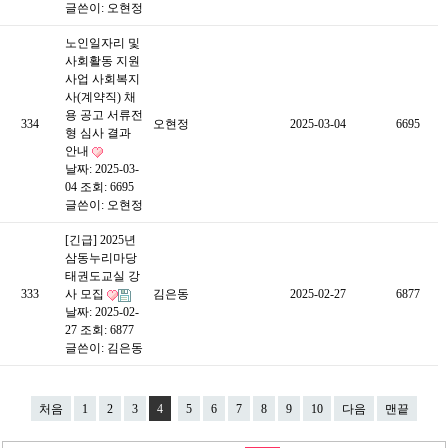
글쓴이:
오현정
노인일자리 및
사회활동 지원
사업 사회복지
사(계약직) 채
용 공고 서류전
334
오현정
2025-03-04
6695
형 심사 결과
안내
날짜: 2025-03-
04
조회: 6695
글쓴이:
오현정
[긴급] 2025년
삼동누리마당
태권도교실 강
333
사 모집
김은동
2025-02-27
6877
날짜: 2025-02-
27
조회: 6877
글쓴이:
김은동
처음
1
2
3
4
5
6
7
8
9
10
다음
맨끝