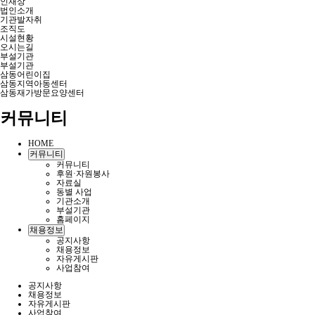
인재상
법인소개
기관발자취
조직도
시설현황
오시는길
부설기관
부설기관
삼동어린이집
삼동지역아동센터
삼동재가방문요양센터
커뮤니티
HOME
커뮤니티
커뮤니티
후원·자원봉사
자료실
동별 사업
기관소개
부설기관
홈페이지
채용정보
공지사항
채용정보
자유게시판
사업참여
공지사항
채용정보
자유게시판
사업참여