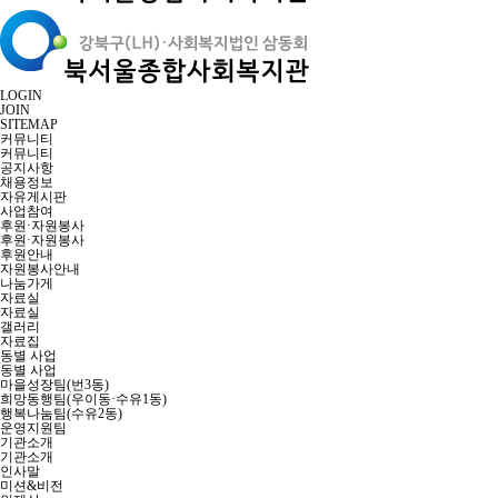
LOGIN
JOIN
SITEMAP
커뮤니티
커뮤니티
공지사항
채용정보
자유게시판
사업참여
후원·자원봉사
후원·자원봉사
후원안내
자원봉사안내
나눔가게
자료실
자료실
갤러리
자료집
동별 사업
동별 사업
마을성장팀(번3동)
희망동행팀(우이동·수유1동)
행복나눔팀(수유2동)
운영지원팀
기관소개
기관소개
인사말
미션&비전