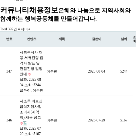
커뮤니티
채용정보
은혜와 나눔으로 지역사회와
함께하는 행복공동체를 만들어갑니다.
Total 392건
4 페이지
조
번호
컨텐츠
제목
글쓴이
날짜
회
사회복지사 채
용 서류전형 합
격자 발표 및
면접전형 일정
347
이수민
2025-08-04
5244
안내
날짜: 2025-08-
04
조회: 5244
글쓴이:
이수민
저소득 어르신
급식지원사업
조리사(계약
직) 채용 공고
346
이수민
2025-07-29
5167
날짜: 2025-07-
29
조회: 5167