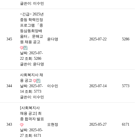
글쓴이:
이수민
<긴급> 2025년
중등 학력인정
프로그램 「중
등삼동희망배
움터」 문해교
345
윤다영
2025-07-22
5286
원 채용 공고
날짜: 2025-07-
22
조회: 5286
글쓴이:
윤다영
사회복지사 채
용 공고
344
날짜: 2025-07-
이수민
2025-07-14
5773
14
조회: 5773
글쓴이:
이수민
[사회복지사
채용 공고] 최
종 합격자 발표
343
오현정
2025-05-27
6171
날짜: 2025-05-
27
조회: 6171