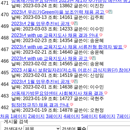
삼동재가방문요양센터 2023년 제1차 추가경정 예산서 공
471
날짜: 2023-03-24
조회: 13862
글쓴이:
이진찬
2023년 우리가Green마을 보조인력 채용 공고
470
날짜: 2023-03-13
조회: 14161
글쓴이:
김주희
2023년 2월 업무추진비 공개
469
날짜: 2023-03-03
조회: 14233
글쓴이:
이수민
2023년 with up 교육지도사 채용 결과 안내
468
날짜: 2023-02-23
조회: 14354
글쓴이:
송윤혜
2023년 with up 교육지도사 채용 서류전형 합격자 발표
467
날짜: 2023-02-21
조회: 14640
글쓴이:
송윤혜
2023년 with up 교육지도사 채용 공고
466
날짜: 2023-02-02
조회: 14565
글쓴이:
송윤혜
2023 서울시 보람일자리(저소득 어르신 급식지원단) 참여
465
날짜: 2023-02-01
조회: 14519
글쓴이:
신성임
2023년 1월 업무추진비 공개
464
날짜: 2023-02-01
조회: 14638
글쓴이:
이수민
삼동재가방문요양센터 사회복지사 채용 결과
463
날짜: 2023-01-19
조회: 14727
글쓴이:
국현주
팀장(정규직) 채용 결과 안내
462
날짜: 2023-01-19
조회: 14878
글쓴이:
오현정
처음
1
페이지
2
페이지
3
페이지
4
페이지
5
페이지
6
페이지
7
페이
게시물 검색
검색대상
검색어
필수