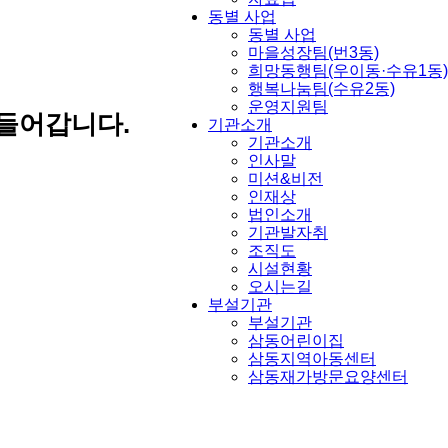
동별 사업
동별 사업
마을성장팀(번3동)
희망동행팀(우이동·수유1동)
행복나눔팀(수유2동)
운영지원팀
들어갑니다.
기관소개
기관소개
인사말
미션&비전
인재상
법인소개
기관발자취
조직도
시설현황
오시는길
부설기관
부설기관
삼동어린이집
삼동지역아동센터
삼동재가방문요양센터