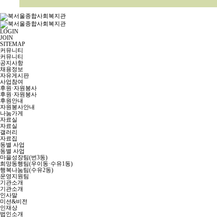
LOGIN
JOIN
SITEMAP
커뮤니티
커뮤니티
공지사항
채용정보
자유게시판
사업참여
후원·자원봉사
후원·자원봉사
후원안내
자원봉사안내
나눔가게
자료실
자료실
갤러리
자료집
동별 사업
동별 사업
마을성장팀(번3동)
희망동행팀(우이동·수유1동)
행복나눔팀(수유2동)
운영지원팀
기관소개
기관소개
인사말
미션&비전
인재상
법인소개