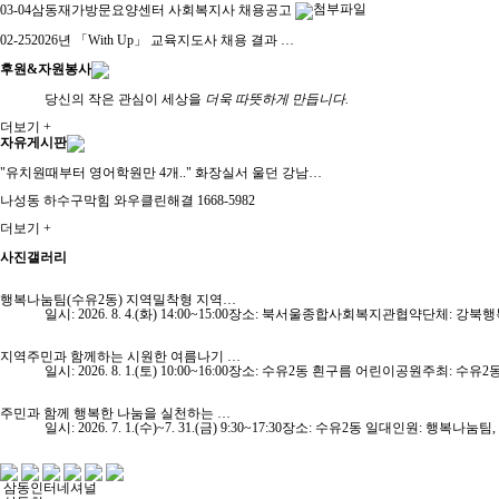
03-04
삼동재가방문요양센터 사회복지사 채용공고
02-25
2026년 「With Up」 교육지도사 채용 결과 …
후원&자원봉사
당신의 작은 관심이 세상을
더욱 따뜻하게 만듭니다.
더보기 +
자유게시판
"유치원때부터 영어학원만 4개.." 화장실서 울던 강남…
나성동 하수구막힘 와우클린해결 1668-5982
더보기 +
사진갤러리
행복나눔팀(수유2동) 지역밀착형 지역…
일시: 2026. 8. 4.(화) 14:00~15:00장소: 북서울종합사회복지관협
지역주민과 함께하는 시원한 여름나기 …
일시: 2026. 8. 1.(토) 10:00~16:00장소: 수유2동 흰구름 어린이공원주최:
주민과 함께 행복한 나눔을 실천하는 …
일시: 2026. 7. 1.(수)~7. 31.(금) 9:30~17:30장소: 수유2동 일대
삼동인터네셔널