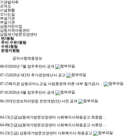
기관발자취
조직도
시설현황
오시는길
부설기관
부설기관
삼동어린이집
삼동지역아동센터
삼동재가방문요양센터
번3동팀
우이·수유1동팀
수유2동팀
운영지원팀
공지사항
채용정보
08-03
2026년 7월 업무추진비 공개
07-15
2026년 제2차 추가경정예산서 공고
07-15
복지관 삼동피아노교실 사업종료에 따른 내부 철거공사…
07-01
2026년 6월 업무추진비 공개
06-19
개인정보처리방침 전면개정(안) 사전 공개
04-13
(긴급)삼동재가방문요양센터 사회복지사채용공고 최종합…
04-09
(긴급)삼동재가방문요양센터 사회복지사채용공고 서류전…
03-23
(긴급) 삼동재가방문요양센터 사회복지사 채용공고