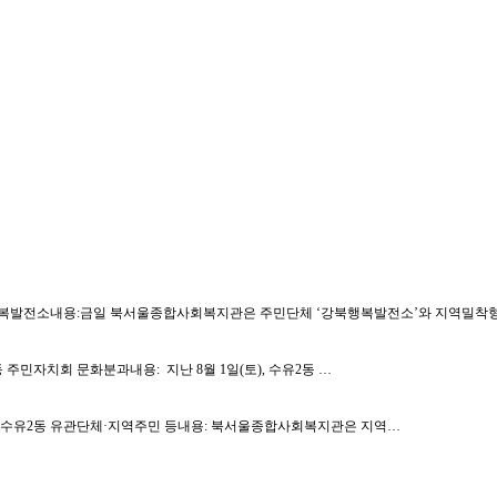
약단체: 강북행복발전소내용:금일 북서울종합사회복지관은 주민단체 ‘강북행복발전소’와 지역밀
 수유2동 주민자치회 문화분과내용: 지난 8월 1일(토), 수유2동 …
인원: 행복나눔팀, 수유2동 유관단체·지역주민 등내용: 북서울종합사회복지관은 지역…